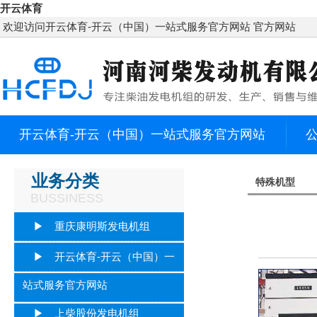
开云体育
欢迎访问开云体育-开云（中国）一站式服务官方网站 官方网站
开云体育-开云（中国）一站式服务官方网站
客户服务
联系我们
业务分类
特殊机型
BUSSINESS
▶ 重庆康明斯发电机组
▶ 开云体育-开云（中国）一
站式服务官方网站
▶ 上柴股份发电机组