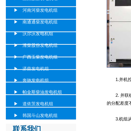
▶ 河南河柴发电机组
▶ 南通通柴发电机组
▶ 沃尔沃发电机组
▶ 潍柴股份发电机组
▶ 广西玉柴发电机组
▶ 济柴发电机组
1.并机控
▶ 奔驰发电机组
▶ 帕金斯柴油发电机组
2. 并联
的分配差度
▶ 道依茨发电机组
▶ 韩国斗山发电机组
3.机组从
联系我们