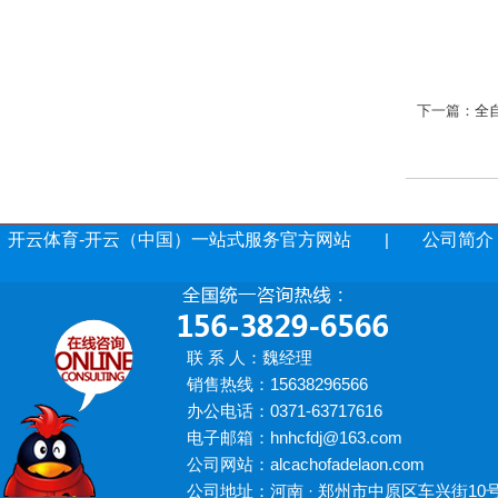
下一篇：
全
开云体育-开云（中国）一站式服务官方网站
|
公司简介
联 系 人：魏经理
销售热线：15638296566
办公电话：0371-63717616
电子邮箱：hnhcfdj@163.com
公司网站：alcachofadelaon.com
公司地址：河南 · 郑州市中原区车兴街10