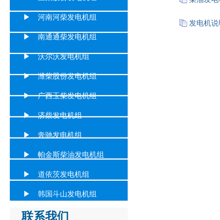
▶ 河南河柴发电机组
发电机说明
▶ 南通通柴发电机组
▶ 沃尔沃发电机组
▶ 潍柴股份发电机组
▶ 广西玉柴发电机组
▶ 济柴发电机组
▶ 奔驰发电机组
▶ 帕金斯柴油发电机组
▶ 道依茨发电机组
▶ 韩国斗山发电机组
联系我们