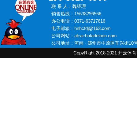
联 系 人：魏经理
销售热线：15638296566
办公电话：0371-63717616
电子邮箱：hnhcfdj@163.com
公司网站：alcachofadelaon.com
公司地址：河南 · 郑州市中原区车兴街10
CopyRight 2018-2021
开云体育